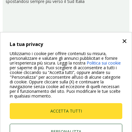
spostandosi sempre più verso il Sud Italia
×
La tua privacy
01/06/2017
DTraining
Utilizziamo i cookie per offrire contenuti su misura,
personalizzare e valutare gli annunci pubblicitari e fornire
Paginazione
un'esperienza più sicura. Leggi la nostra
Politica sui cookie
Pagina
‹ Previous
Pagina
2
Pagina
3
Pagina
4
Pagina
5
Pagina
6
Pagina
7
Pagina
8
Pagina
9
Pagina
10
per saperne di più. Puoi scegliere di acconsentire a tutti i
cookie cliccando su “Accetta tutti”, oppure andare su
precedente
attuale
"Personalizza" per acconsentire all’uso di alcune categorie
Pagina
Next ›
di cookie. Oppure cliccare sulla (X) e continuare la
successiva
navigazione senza cookie ad eccezione di quelli necessari
per il funzionamento del sito. Puoi modificare le tue scelte
in qualsiasi momento.
ACCETTA TUTTI
Dab Pumps Spa © Via Marco Polo, 14 Mestrino
Padova - Italy Tel. +39.049.5125000 Fax
+39.049.5125950
PERSONALIZZA
P.I. 03675230282 - R.E.A. Padova N. 328200- Cap.