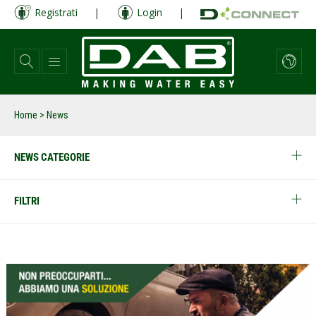
Salta
Registrati
|
Login
|
al
contenuto
principale
Home
> News
NEWS CATEGORIE
FILTRI