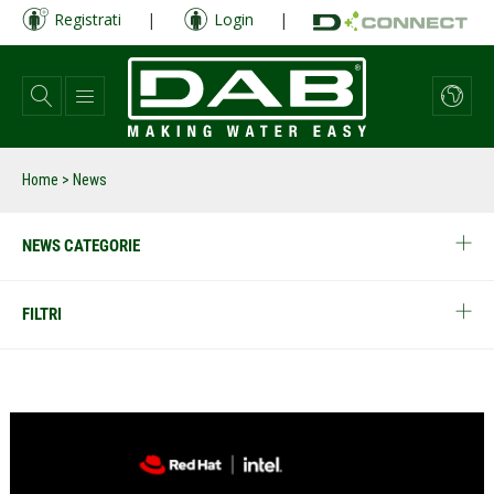
Salta
Registrati
|
Login
|
al
contenuto
principale
Home
> News
NEWS CATEGORIE
FILTRI