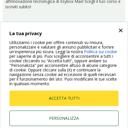
all’innovazione tecnologica di Esybox Max! Scegli il tuo corso e
iscriviti subito!
×
La tua privacy
Utilizziamo i cookie per offrire contenuti su misura,
personalizzare e valutare gli annunci pubblicitari e fornire
09/04/2021
DTraining
un'esperienza più sicura. Leggi la nostra
Politica sui cookie
per saperne di più. Puoi scegliere di acconsentire a tutti i
Paginazione
cookie cliccando su “Accetta tutti”, oppure andare su
"Personalizza" per acconsentire all’uso di alcune categorie
Pagina
‹ Previous
Pagina
1
Pagina
2
Pagina
3
Pagina
4
Pagina
5
Pagina
6
Pagina
7
Pagina
8
Pagina
9
Pagina
Next ›
di cookie. Oppure cliccare sulla (X) e continuare la
precedente
attuale
success
navigazione senza cookie ad eccezione di quelli necessari
per il funzionamento del sito. Puoi modificare le tue scelte
in qualsiasi momento.
ACCETTA TUTTI
Dab Pumps Spa © Via Marco Polo, 14 Mestrino
Padova - Italy Tel. +39.049.5125000 Fax
+39.049.5125950
PERSONALIZZA
P.I. 03675230282 - R.E.A. Padova N. 328200- Cap.
Soc. Euro €10.000.000 i.v.