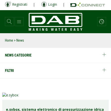
Salta
Registrati
|
Login
|
al
contenuto
principale
Home
> News
NEWS CATEGORIE
FILTRI
e.sybox, sistema elettronico di pressurizzazione idrica