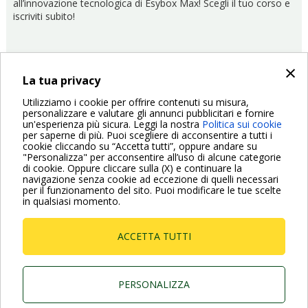
all’innovazione tecnologica di Esybox Max! Scegli il tuo corso e
iscriviti subito!
×
La tua privacy
Utilizziamo i cookie per offrire contenuti su misura,
personalizzare e valutare gli annunci pubblicitari e fornire
09/04/2021
DTraining
un'esperienza più sicura. Leggi la nostra
Politica sui cookie
per saperne di più. Puoi scegliere di acconsentire a tutti i
Paginazione
cookie cliccando su “Accetta tutti”, oppure andare su
"Personalizza" per acconsentire all’uso di alcune categorie
Pagina
‹ Previous
Pagina
1
Pagina
2
Pagina
3
Pagina
4
Pagina
5
Pagina
6
Pagina
7
Pagina
8
Pagina
9
Pagina
Next ›
di cookie. Oppure cliccare sulla (X) e continuare la
precedente
attuale
success
navigazione senza cookie ad eccezione di quelli necessari
per il funzionamento del sito. Puoi modificare le tue scelte
in qualsiasi momento.
ACCETTA TUTTI
Dab Pumps Spa © Via Marco Polo, 14 Mestrino
Padova - Italy Tel. +39.049.5125000 Fax
+39.049.5125950
PERSONALIZZA
P.I. 03675230282 - R.E.A. Padova N. 328200- Cap.
Soc. Euro €10.000.000 i.v.