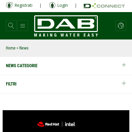
Salta
Registrati
|
Login
|
al
contenuto
principale
Home
> News
NEWS CATEGORIE
FILTRI