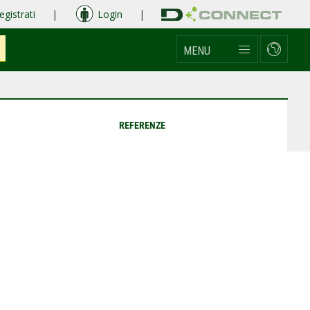
egistrati
|
Login
|
MENU
REFERENZE