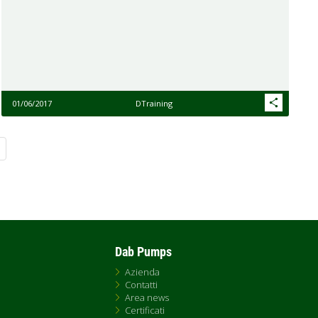
01/06/2017
DTraining
siva
Dab Pumps
Azienda
Contatti
Area news
Certificati