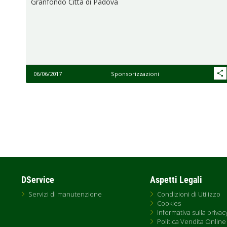
Granfondo Città di Padova
06/06/2017
Sponsorizzazioni
Paginazione
DService
Aspetti Legali
Servizi di manutenzione
Condizioni di Utilizzo
Cookies
Informativa sulla privac
Politica Vendita Online