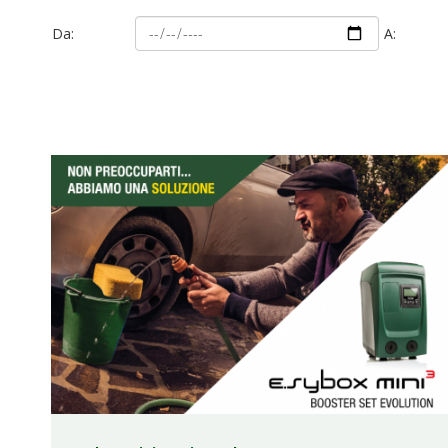
Da:
A: