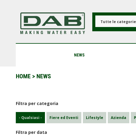
Salta
al
contenuto
principale
Tutte le categori
NEWS
HOME
> NEWS
Filtra per categoria
- Qualsiasi -
Fiere ed Eventi
Lifestyle
Azienda
P
Filtra per data