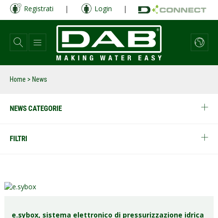
Salta
Registrati
|
Login
|
al
contenuto
principale
Home
> News
NEWS CATEGORIE
FILTRI
e.sybox, sistema elettronico di pressurizzazione idrica