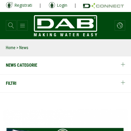
Salta
Registrati
|
Login
|
al
contenuto
principale
Home
> News
NEWS CATEGORIE
FILTRI