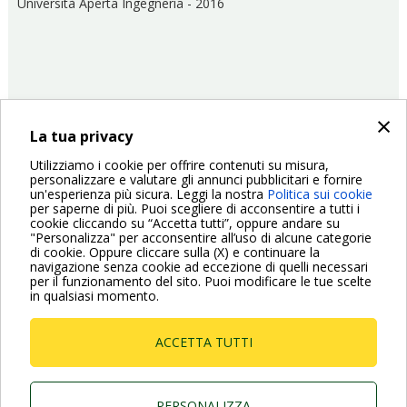
Università Aperta Ingegneria - 2016
×
La tua privacy
26/10/2016
Fiere ed Eventi
Utilizziamo i cookie per offrire contenuti su misura,
personalizzare e valutare gli annunci pubblicitari e fornire
Paginazione
un'esperienza più sicura. Leggi la nostra
Politica sui cookie
Pagina
‹ Previous
Pagina
2
Pagina
3
Pagina
4
Pagina
5
Pagina
6
Pagina
7
Pagina
8
Pagina
9
Pagina
10
per saperne di più. Puoi scegliere di acconsentire a tutti i
cookie cliccando su “Accetta tutti”, oppure andare su
precedente
attuale
"Personalizza" per acconsentire all’uso di alcune categorie
Pagina
Next ›
di cookie. Oppure cliccare sulla (X) e continuare la
successiva
navigazione senza cookie ad eccezione di quelli necessari
per il funzionamento del sito. Puoi modificare le tue scelte
in qualsiasi momento.
ACCETTA TUTTI
Dab Pumps Spa © Via Marco Polo, 14 Mestrino
Padova - Italy Tel. +39.049.5125000 Fax
+39.049.5125950
PERSONALIZZA
P.I. 03675230282 - R.E.A. Padova N. 328200- Cap.