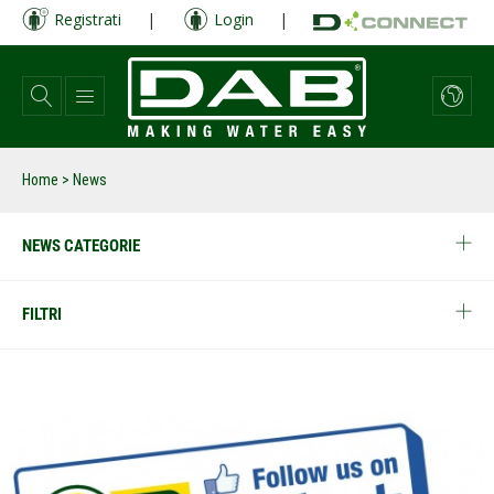
Salta
Registrati
|
Login
|
al
contenuto
principale
Home
> News
NEWS CATEGORIE
FILTRI