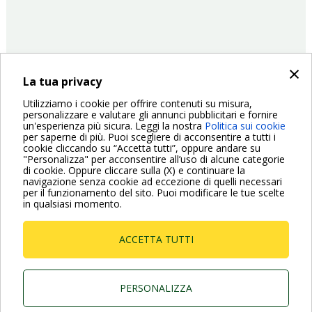
×
La tua privacy
Utilizziamo i cookie per offrire contenuti su misura,
personalizzare e valutare gli annunci pubblicitari e fornire
22/04/2022
Prodotti
un'esperienza più sicura. Leggi la nostra
Politica sui cookie
per saperne di più. Puoi scegliere di acconsentire a tutti i
Paginazione
cookie cliccando su “Accetta tutti”, oppure andare su
"Personalizza" per acconsentire all’uso di alcune categorie
Pagina
1
Pagina
2
Pagina
3
Pagina
4
Pagina
5
Pagina
6
Pagina
7
Pagina
8
Pagina
9
Pagina
Next ›
di cookie. Oppure cliccare sulla (X) e continuare la
attuale
successiva
navigazione senza cookie ad eccezione di quelli necessari
per il funzionamento del sito. Puoi modificare le tue scelte
in qualsiasi momento.
ACCETTA TUTTI
Dab Pumps Spa © Via Marco Polo, 14 Mestrino
Padova - Italy Tel. +39.049.5125000 Fax
+39.049.5125950
PERSONALIZZA
P.I. 03675230282 - R.E.A. Padova N. 328200- Cap.
Soc. Euro €10.000.000 i.v.