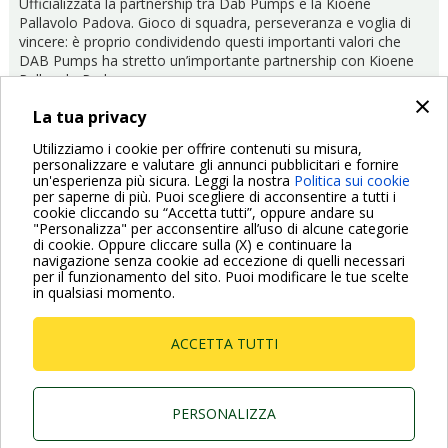
Ufficializzata la partnership tra Dab Pumps e la Kioene
Pallavolo Padova. Gioco di squadra, perseveranza e voglia di
vincere: è proprio condividendo questi importanti valori che
DAB Pumps ha stretto un’importante partnership con Kioene
Pallavolo Padova.
×
La tua privacy
Utilizziamo i cookie per offrire contenuti su misura,
personalizzare e valutare gli annunci pubblicitari e fornire
24/10/2019
Sponsorizzazioni
un'esperienza più sicura. Leggi la nostra
Politica sui cookie
per saperne di più. Puoi scegliere di acconsentire a tutti i
Paginazione
cookie cliccando su “Accetta tutti”, oppure andare su
"Personalizza" per acconsentire all’uso di alcune categorie
Pagina
‹ Previous
Pagina
1
Pagina
2
Pagina
3
Pagina
4
Pagina
5
Pagina
6
Pagina
7
Pagina
8
Pagina
9
Pagina
Next ›
di cookie. Oppure cliccare sulla (X) e continuare la
precedente
attuale
success
navigazione senza cookie ad eccezione di quelli necessari
per il funzionamento del sito. Puoi modificare le tue scelte
in qualsiasi momento.
ACCETTA TUTTI
Dab Pumps Spa © Via Marco Polo, 14 Mestrino
Padova - Italy Tel. +39.049.5125000 Fax
+39.049.5125950
PERSONALIZZA
P.I. 03675230282 - R.E.A. Padova N. 328200- Cap.
Soc. Euro €10.000.000 i.v.