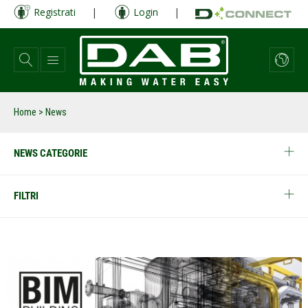
Salta
Registrati
|
Login
|
al
contenuto
principale
Home
> News
NEWS CATEGORIE
FILTRI