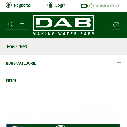
Salta
Registrati
|
Login
|
al
contenuto
principale
Home
> News
NEWS CATEGORIE
FILTRI