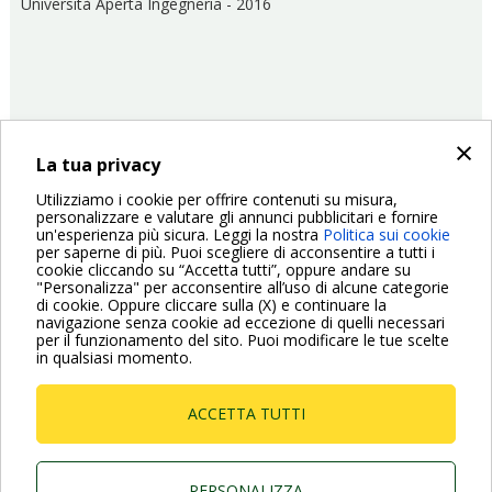
Università Aperta Ingegneria - 2016
×
La tua privacy
26/10/2016
Fiere ed Eventi
Utilizziamo i cookie per offrire contenuti su misura,
personalizzare e valutare gli annunci pubblicitari e fornire
Paginazione
un'esperienza più sicura. Leggi la nostra
Politica sui cookie
Pagina
‹ Previous
Pagina
2
Pagina
3
Pagina
4
Pagina
5
Pagina
6
Pagina
7
Pagina
8
Pagina
9
Pagina
10
per saperne di più. Puoi scegliere di acconsentire a tutti i
cookie cliccando su “Accetta tutti”, oppure andare su
precedente
attuale
"Personalizza" per acconsentire all’uso di alcune categorie
Pagina
Next ›
di cookie. Oppure cliccare sulla (X) e continuare la
successiva
navigazione senza cookie ad eccezione di quelli necessari
per il funzionamento del sito. Puoi modificare le tue scelte
in qualsiasi momento.
ACCETTA TUTTI
Dab Pumps Spa © Via Marco Polo, 14 Mestrino
Padova - Italy Tel. +39.049.5125000 Fax
+39.049.5125950
PERSONALIZZA
P.I. 03675230282 - R.E.A. Padova N. 328200- Cap.