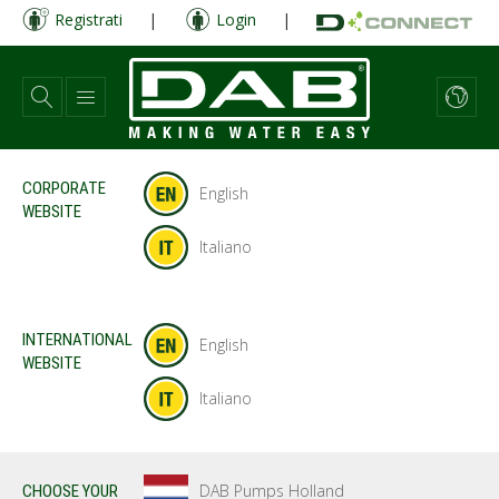
Salta
Registrati
|
Login
|
al
contenuto
principale
CORPORATE
English
WEBSITE
Italiano
INTERNATIONAL
English
WEBSITE
Italiano
DAB Pumps Holland
CHOOSE YOUR