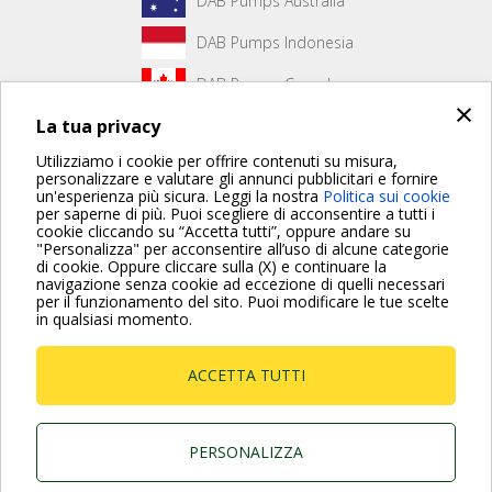
DAB Pumps Australia
DAB Pumps Indonesia
DAB Pumps Canada
×
La tua privacy
DAB Pumps Hungary
Utilizziamo i cookie per offrire contenuti su misura,
personalizzare e valutare gli annunci pubblicitari e fornire
un'esperienza più sicura. Leggi la nostra
Politica sui cookie
Non è stato creato alcun contenuto per la prima pagina.
per saperne di più. Puoi scegliere di acconsentire a tutti i
cookie cliccando su “Accetta tutti”, oppure andare su
"Personalizza" per acconsentire all’uso di alcune categorie
di cookie. Oppure cliccare sulla (X) e continuare la
Per maggiori informazioni consulta anche le Domande più
navigazione senza cookie ad eccezione di quelli necessari
Frequenti
per il funzionamento del sito. Puoi modificare le tue scelte
in qualsiasi momento.
VAI ALLA PAGINA FAQ
ACCETTA TUTTI
Dab Pumps Spa © Via Marco Polo, 14 Mestrino
Padova - Italy Tel. +39.049.5125000 Fax
+39.049.5125950
P.I. 03675230282 - R.E.A. Padova N. 328200- Cap.
PERSONALIZZA
Soc. Euro €10.000.000 i.v.