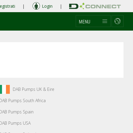
egistrati
|
Login
|
MENU
DAB Pumps UK & Eire
DAB Pumps South Africa
DAB Pumps Spain
DAB Pumps USA