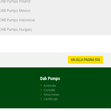
DAB Pumps Poland
DAB Pumps Mexico
DAB Pumps Indonesia
DAB Pumps Hungary
VAI ALLA PAGINA FAQ
Dab Pumps
Azienda
Contatti
Area news
Certificati