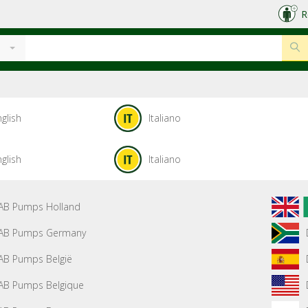
R
glish
Italiano
glish
Italiano
AB Pumps Holland
AB Pumps Germany
AB Pumps België
AB Pumps Belgique