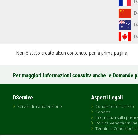
D
D
D
D
Non è stato creato alcun contenuto per la prima pagina.
Per maggiori informazioni consulta anche le Domande p
DService
Aspetti Legali
Servizi di manutenzione
Condizioni di Utilizzo
Cookies
Informativa sulla privac
Politica Vendita Online
Termini e Condizioni di