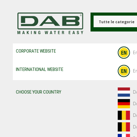
Salta
al
contenuto
principale
Tutte le categorie
CORPORATE WEBSITE
En
INTERNATIONAL WEBSITE
En
D
CHOOSE YOUR COUNTRY
D
D
D