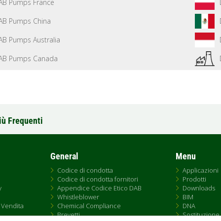
AB Pumps France
AB Pumps China
AB Pumps Australia
AB Pumps Canada
iù Frequenti
General
Menu
Codice di condotta
Applicazioni
Codice di condotta fornitori
Prodotti
y
Appendice Codice Etico DAB
Downloads
Whistleblower
BIM
 Vendita
Chemical Compliance
DNA
Brevetti
Sostituzione