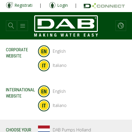
Salta
Registrati
|
Login
|
al
contenuto
principale
CORPORATE
English
WEBSITE
Italiano
INTERNATIONAL
English
WEBSITE
Italiano
DAB Pumps Holland
CHOOSE YOUR