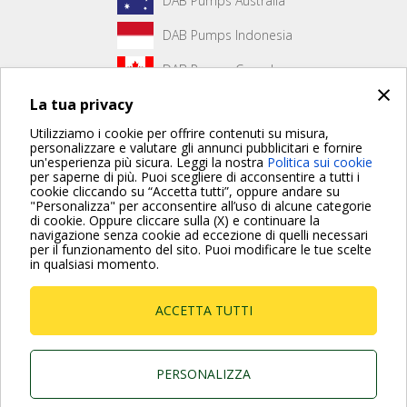
DAB Pumps Australia
DAB Pumps Indonesia
DAB Pumps Canada
×
La tua privacy
DAB Pumps Hungary
Utilizziamo i cookie per offrire contenuti su misura,
personalizzare e valutare gli annunci pubblicitari e fornire
un'esperienza più sicura. Leggi la nostra
Politica sui cookie
Non è stato creato alcun contenuto per la prima pagina.
per saperne di più. Puoi scegliere di acconsentire a tutti i
cookie cliccando su “Accetta tutti”, oppure andare su
"Personalizza" per acconsentire all’uso di alcune categorie
di cookie. Oppure cliccare sulla (X) e continuare la
Per maggiori informazioni consulta anche le Domande più
navigazione senza cookie ad eccezione di quelli necessari
Frequenti
per il funzionamento del sito. Puoi modificare le tue scelte
in qualsiasi momento.
VAI ALLA PAGINA FAQ
ACCETTA TUTTI
Dab Pumps Spa © Via Marco Polo, 14 Mestrino
Padova - Italy Tel. +39.049.5125000 Fax
+39.049.5125950
P.I. 03675230282 - R.E.A. Padova N. 328200- Cap.
PERSONALIZZA
Soc. Euro €10.000.000 i.v.