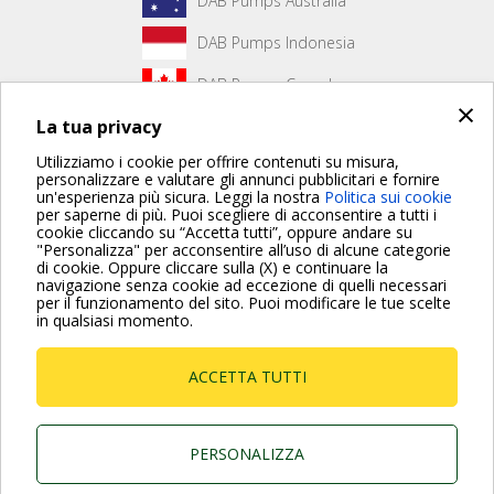
DAB Pumps Australia
DAB Pumps Indonesia
DAB Pumps Canada
×
La tua privacy
DAB Pumps Hungary
Utilizziamo i cookie per offrire contenuti su misura,
personalizzare e valutare gli annunci pubblicitari e fornire
un'esperienza più sicura. Leggi la nostra
Politica sui cookie
Non è stato creato alcun contenuto per la prima pagina.
per saperne di più. Puoi scegliere di acconsentire a tutti i
cookie cliccando su “Accetta tutti”, oppure andare su
"Personalizza" per acconsentire all’uso di alcune categorie
di cookie. Oppure cliccare sulla (X) e continuare la
Per maggiori informazioni consulta anche le Domande più
navigazione senza cookie ad eccezione di quelli necessari
Frequenti
per il funzionamento del sito. Puoi modificare le tue scelte
in qualsiasi momento.
VAI ALLA PAGINA FAQ
ACCETTA TUTTI
Dab Pumps Spa © Via Marco Polo, 14 Mestrino
Padova - Italy Tel. +39.049.5125000 Fax
+39.049.5125950
P.I. 03675230282 - R.E.A. Padova N. 328200- Cap.
PERSONALIZZA
Soc. Euro €10.000.000 i.v.