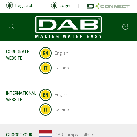
Salta
Registrati
|
Login
|
al
contenuto
principale
CORPORATE
English
WEBSITE
Italiano
INTERNATIONAL
English
WEBSITE
Italiano
DAB Pumps Holland
CHOOSE YOUR