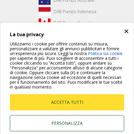
DAB Pumps Australia
DAB Pumps Indonesia
DAB Pumps Canada
×
La tua privacy
DAB Pumps Hungary
Utilizziamo i cookie per offrire contenuti su misura,
personalizzare e valutare gli annunci pubblicitari e fornire
un'esperienza più sicura. Leggi la nostra
Politica sui cookie
Non è stato creato alcun contenuto per la prima pagina.
per saperne di più. Puoi scegliere di acconsentire a tutti i
cookie cliccando su “Accetta tutti”, oppure andare su
"Personalizza" per acconsentire all’uso di alcune categorie
di cookie. Oppure cliccare sulla (X) e continuare la
Per maggiori informazioni consulta anche le Domande più
navigazione senza cookie ad eccezione di quelli necessari
Frequenti
per il funzionamento del sito. Puoi modificare le tue scelte
in qualsiasi momento.
VAI ALLA PAGINA FAQ
ACCETTA TUTTI
Dab Pumps Spa © Via Marco Polo, 14 Mestrino
Padova - Italy Tel. +39.049.5125000 Fax
+39.049.5125950
P.I. 03675230282 - R.E.A. Padova N. 328200- Cap.
PERSONALIZZA
Soc. Euro €10.000.000 i.v.