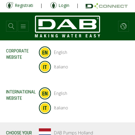
Salta
Registrati
|
Login
|
al
contenuto
principale
CORPORATE
English
WEBSITE
Italiano
INTERNATIONAL
English
WEBSITE
Italiano
DAB Pumps Holland
CHOOSE YOUR