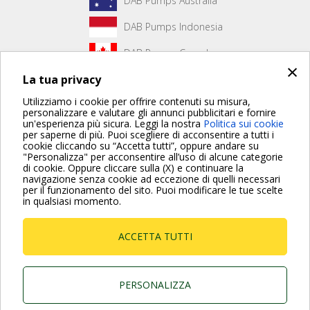
DAB Pumps Australia
DAB Pumps Indonesia
DAB Pumps Canada
×
La tua privacy
DAB Pumps Hungary
Utilizziamo i cookie per offrire contenuti su misura,
personalizzare e valutare gli annunci pubblicitari e fornire
un'esperienza più sicura. Leggi la nostra
Politica sui cookie
Non è stato creato alcun contenuto per la prima pagina.
per saperne di più. Puoi scegliere di acconsentire a tutti i
cookie cliccando su “Accetta tutti”, oppure andare su
"Personalizza" per acconsentire all’uso di alcune categorie
di cookie. Oppure cliccare sulla (X) e continuare la
Per maggiori informazioni consulta anche le Domande più
navigazione senza cookie ad eccezione di quelli necessari
Frequenti
per il funzionamento del sito. Puoi modificare le tue scelte
in qualsiasi momento.
VAI ALLA PAGINA FAQ
ACCETTA TUTTI
Dab Pumps Spa © Via Marco Polo, 14 Mestrino
Padova - Italy Tel. +39.049.5125000 Fax
+39.049.5125950
P.I. 03675230282 - R.E.A. Padova N. 328200- Cap.
PERSONALIZZA
Soc. Euro €10.000.000 i.v.