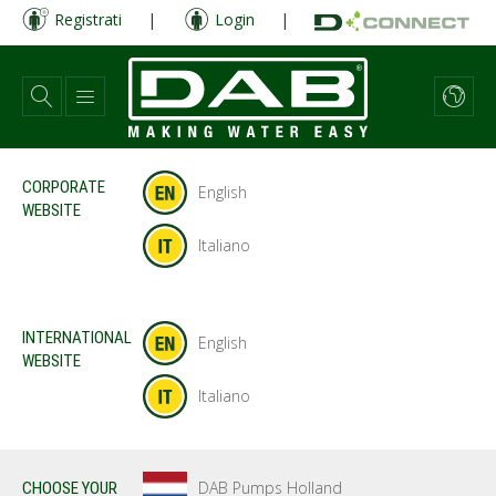
Salta
Registrati
|
Login
|
al
contenuto
principale
CORPORATE
English
WEBSITE
Italiano
INTERNATIONAL
English
WEBSITE
Italiano
DAB Pumps Holland
CHOOSE YOUR