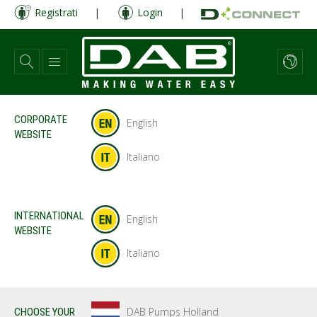
Salta
Registrati
|
Login
|
al
contenuto
principale
CORPORATE
English
WEBSITE
Italiano
INTERNATIONAL
English
WEBSITE
Italiano
DAB Pumps Holland
CHOOSE YOUR