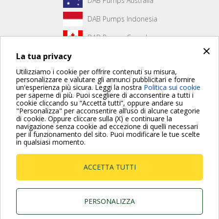
DAB Pumps Australia
DAB Pumps Indonesia
DAB Pumps Canada
×
La tua privacy
DAB Pumps Hungary
Utilizziamo i cookie per offrire contenuti su misura,
personalizzare e valutare gli annunci pubblicitari e fornire
un'esperienza più sicura. Leggi la nostra
Politica sui cookie
Non è stato creato alcun contenuto per la prima pagina.
per saperne di più. Puoi scegliere di acconsentire a tutti i
cookie cliccando su “Accetta tutti”, oppure andare su
"Personalizza" per acconsentire all’uso di alcune categorie
di cookie. Oppure cliccare sulla (X) e continuare la
Per maggiori informazioni consulta anche le Domande più
navigazione senza cookie ad eccezione di quelli necessari
Frequenti
per il funzionamento del sito. Puoi modificare le tue scelte
in qualsiasi momento.
VAI ALLA PAGINA FAQ
ACCETTA TUTTI
Dab Pumps Spa © Via Marco Polo, 14 Mestrino
Padova - Italy Tel. +39.049.5125000 Fax
+39.049.5125950
P.I. 03675230282 - R.E.A. Padova N. 328200- Cap.
PERSONALIZZA
Soc. Euro €10.000.000 i.v.