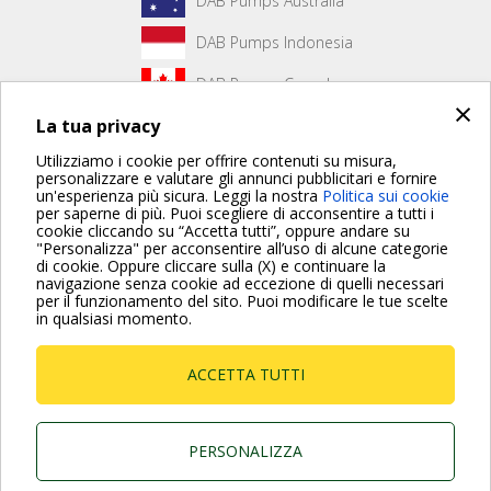
DAB Pumps Australia
DAB Pumps Indonesia
DAB Pumps Canada
×
La tua privacy
DAB Pumps Hungary
Utilizziamo i cookie per offrire contenuti su misura,
personalizzare e valutare gli annunci pubblicitari e fornire
un'esperienza più sicura. Leggi la nostra
Politica sui cookie
Non è stato creato alcun contenuto per la prima pagina.
per saperne di più. Puoi scegliere di acconsentire a tutti i
cookie cliccando su “Accetta tutti”, oppure andare su
"Personalizza" per acconsentire all’uso di alcune categorie
di cookie. Oppure cliccare sulla (X) e continuare la
Per maggiori informazioni consulta anche le Domande più
navigazione senza cookie ad eccezione di quelli necessari
Frequenti
per il funzionamento del sito. Puoi modificare le tue scelte
in qualsiasi momento.
VAI ALLA PAGINA FAQ
ACCETTA TUTTI
Dab Pumps Spa © Via Marco Polo, 14 Mestrino
Padova - Italy Tel. +39.049.5125000 Fax
+39.049.5125950
P.I. 03675230282 - R.E.A. Padova N. 328200- Cap.
PERSONALIZZA
Soc. Euro €10.000.000 i.v.