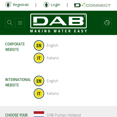
Salta
Registrati
|
Login
|
al
contenuto
principale
CORPORATE
English
WEBSITE
Italiano
INTERNATIONAL
English
WEBSITE
Italiano
DAB Pumps Holland
CHOOSE YOUR