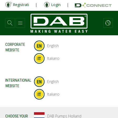
Salta
Registrati
|
Login
|
al
contenuto
principale
CORPORATE
English
WEBSITE
Italiano
INTERNATIONAL
English
WEBSITE
Italiano
DAB Pumps Holland
CHOOSE YOUR