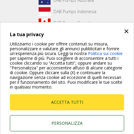
DAB Pumps Australia
DAB Pumps Indonesia
DAB Pumps Canada
×
La tua privacy
DAB Pumps Hungary
Utilizziamo i cookie per offrire contenuti su misura,
personalizzare e valutare gli annunci pubblicitari e fornire
un'esperienza più sicura. Leggi la nostra
Politica sui cookie
Non è stato creato alcun contenuto per la prima pagina.
per saperne di più. Puoi scegliere di acconsentire a tutti i
cookie cliccando su “Accetta tutti”, oppure andare su
"Personalizza" per acconsentire all’uso di alcune categorie
di cookie. Oppure cliccare sulla (X) e continuare la
Per maggiori informazioni consulta anche le Domande più
navigazione senza cookie ad eccezione di quelli necessari
Frequenti
per il funzionamento del sito. Puoi modificare le tue scelte
in qualsiasi momento.
VAI ALLA PAGINA FAQ
ACCETTA TUTTI
Dab Pumps Spa © Via Marco Polo, 14 Mestrino
Padova - Italy Tel. +39.049.5125000 Fax
+39.049.5125950
P.I. 03675230282 - R.E.A. Padova N. 328200- Cap.
PERSONALIZZA
Soc. Euro €10.000.000 i.v.