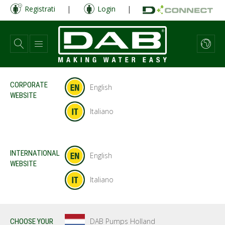
Salta
Registrati
|
Login
|
al
contenuto
principale
CORPORATE
English
WEBSITE
Italiano
INTERNATIONAL
English
WEBSITE
Italiano
DAB Pumps Holland
CHOOSE YOUR