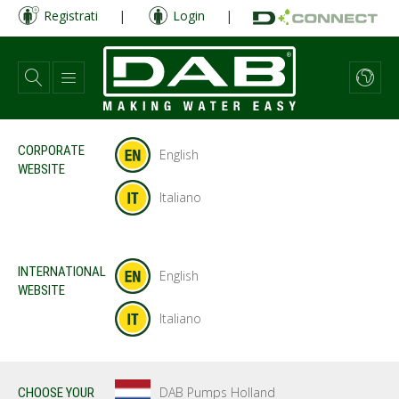
Salta
Registrati
|
Login
|
al
contenuto
principale
CORPORATE
English
WEBSITE
Italiano
INTERNATIONAL
English
WEBSITE
Italiano
DAB Pumps Holland
CHOOSE YOUR