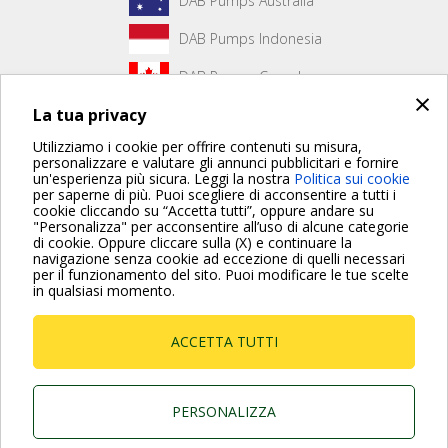
DAB Pumps Australia
DAB Pumps Indonesia
DAB Pumps Canada
×
La tua privacy
DAB Pumps Hungary
Utilizziamo i cookie per offrire contenuti su misura,
personalizzare e valutare gli annunci pubblicitari e fornire
un'esperienza più sicura. Leggi la nostra
Politica sui cookie
Non è stato creato alcun contenuto per la prima pagina.
per saperne di più. Puoi scegliere di acconsentire a tutti i
cookie cliccando su “Accetta tutti”, oppure andare su
"Personalizza" per acconsentire all’uso di alcune categorie
di cookie. Oppure cliccare sulla (X) e continuare la
Per maggiori informazioni consulta anche le Domande più
navigazione senza cookie ad eccezione di quelli necessari
Frequenti
per il funzionamento del sito. Puoi modificare le tue scelte
in qualsiasi momento.
VAI ALLA PAGINA FAQ
ACCETTA TUTTI
Dab Pumps Spa © Via Marco Polo, 14 Mestrino
Padova - Italy Tel. +39.049.5125000 Fax
+39.049.5125950
P.I. 03675230282 - R.E.A. Padova N. 328200- Cap.
PERSONALIZZA
Soc. Euro €10.000.000 i.v.