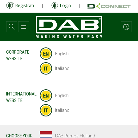
Salta
Registrati
|
Login
|
al
contenuto
principale
CORPORATE
English
WEBSITE
Italiano
INTERNATIONAL
English
WEBSITE
Italiano
DAB Pumps Holland
CHOOSE YOUR