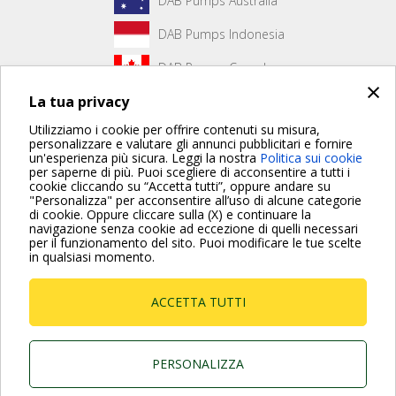
DAB Pumps Australia
DAB Pumps Indonesia
DAB Pumps Canada
×
La tua privacy
DAB Pumps Hungary
Utilizziamo i cookie per offrire contenuti su misura,
personalizzare e valutare gli annunci pubblicitari e fornire
un'esperienza più sicura. Leggi la nostra
Politica sui cookie
Non è stato creato alcun contenuto per la prima pagina.
per saperne di più. Puoi scegliere di acconsentire a tutti i
cookie cliccando su “Accetta tutti”, oppure andare su
"Personalizza" per acconsentire all’uso di alcune categorie
di cookie. Oppure cliccare sulla (X) e continuare la
Per maggiori informazioni consulta anche le Domande più
navigazione senza cookie ad eccezione di quelli necessari
Frequenti
per il funzionamento del sito. Puoi modificare le tue scelte
in qualsiasi momento.
VAI ALLA PAGINA FAQ
ACCETTA TUTTI
Dab Pumps Spa © Via Marco Polo, 14 Mestrino
Padova - Italy Tel. +39.049.5125000 Fax
+39.049.5125950
P.I. 03675230282 - R.E.A. Padova N. 328200- Cap.
PERSONALIZZA
Soc. Euro €10.000.000 i.v.