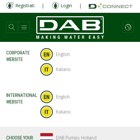
Salta
Registrati
|
Login
|
al
contenuto
principale
CORPORATE
English
WEBSITE
Italiano
INTERNATIONAL
English
WEBSITE
Italiano
DAB Pumps Holland
CHOOSE YOUR