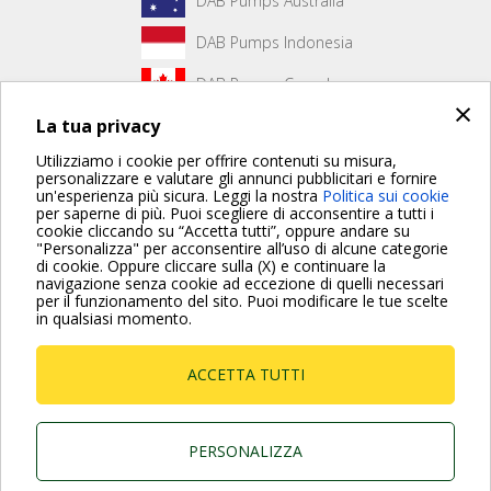
DAB Pumps Australia
DAB Pumps Indonesia
DAB Pumps Canada
×
La tua privacy
DAB Pumps Hungary
Utilizziamo i cookie per offrire contenuti su misura,
personalizzare e valutare gli annunci pubblicitari e fornire
un'esperienza più sicura. Leggi la nostra
Politica sui cookie
Non è stato creato alcun contenuto per la prima pagina.
per saperne di più. Puoi scegliere di acconsentire a tutti i
cookie cliccando su “Accetta tutti”, oppure andare su
"Personalizza" per acconsentire all’uso di alcune categorie
di cookie. Oppure cliccare sulla (X) e continuare la
Per maggiori informazioni consulta anche le Domande più
navigazione senza cookie ad eccezione di quelli necessari
Frequenti
per il funzionamento del sito. Puoi modificare le tue scelte
in qualsiasi momento.
VAI ALLA PAGINA FAQ
ACCETTA TUTTI
Dab Pumps Spa © Via Marco Polo, 14 Mestrino
Padova - Italy Tel. +39.049.5125000 Fax
+39.049.5125950
P.I. 03675230282 - R.E.A. Padova N. 328200- Cap.
PERSONALIZZA
Soc. Euro €10.000.000 i.v.