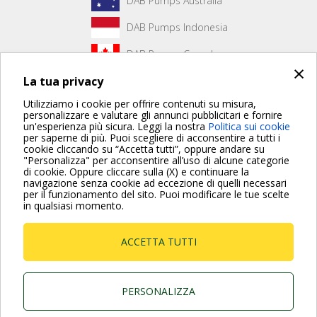
DAB Pumps Australia
DAB Pumps Indonesia
DAB Pumps Canada
×
La tua privacy
DAB Pumps Hungary
Utilizziamo i cookie per offrire contenuti su misura,
personalizzare e valutare gli annunci pubblicitari e fornire
un'esperienza più sicura. Leggi la nostra
Politica sui cookie
Non è stato creato alcun contenuto per la prima pagina.
per saperne di più. Puoi scegliere di acconsentire a tutti i
cookie cliccando su “Accetta tutti”, oppure andare su
"Personalizza" per acconsentire all’uso di alcune categorie
di cookie. Oppure cliccare sulla (X) e continuare la
Per maggiori informazioni consulta anche le Domande più
navigazione senza cookie ad eccezione di quelli necessari
Frequenti
per il funzionamento del sito. Puoi modificare le tue scelte
in qualsiasi momento.
VAI ALLA PAGINA FAQ
ACCETTA TUTTI
Dab Pumps Spa © Via Marco Polo, 14 Mestrino
Padova - Italy Tel. +39.049.5125000 Fax
+39.049.5125950
P.I. 03675230282 - R.E.A. Padova N. 328200- Cap.
PERSONALIZZA
Soc. Euro €10.000.000 i.v.