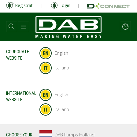
Salta
Registrati
|
Login
|
al
contenuto
principale
CORPORATE
English
WEBSITE
Italiano
INTERNATIONAL
English
WEBSITE
Italiano
DAB Pumps Holland
CHOOSE YOUR