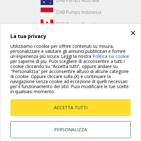
DAB Pumps Australia
DAB Pumps Indonesia
DAB Pumps Canada
×
La tua privacy
DAB Pumps Hungary
Utilizziamo i cookie per offrire contenuti su misura,
personalizzare e valutare gli annunci pubblicitari e fornire
un'esperienza più sicura. Leggi la nostra
Politica sui cookie
Non è stato creato alcun contenuto per la prima pagina.
per saperne di più. Puoi scegliere di acconsentire a tutti i
cookie cliccando su “Accetta tutti”, oppure andare su
"Personalizza" per acconsentire all’uso di alcune categorie
di cookie. Oppure cliccare sulla (X) e continuare la
Per maggiori informazioni consulta anche le Domande più
navigazione senza cookie ad eccezione di quelli necessari
Frequenti
per il funzionamento del sito. Puoi modificare le tue scelte
in qualsiasi momento.
VAI ALLA PAGINA FAQ
ACCETTA TUTTI
Dab Pumps Spa © Via Marco Polo, 14 Mestrino
Padova - Italy Tel. +39.049.5125000 Fax
+39.049.5125950
P.I. 03675230282 - R.E.A. Padova N. 328200- Cap.
PERSONALIZZA
Soc. Euro €10.000.000 i.v.