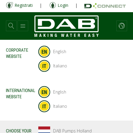
Salta
Registrati
|
Login
|
al
contenuto
principale
CORPORATE
English
WEBSITE
Italiano
INTERNATIONAL
English
WEBSITE
Italiano
DAB Pumps Holland
CHOOSE YOUR