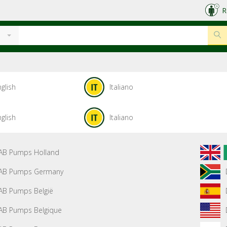
R
glish
Italiano
glish
Italiano
AB Pumps Holland
AB Pumps Germany
AB Pumps België
AB Pumps Belgique