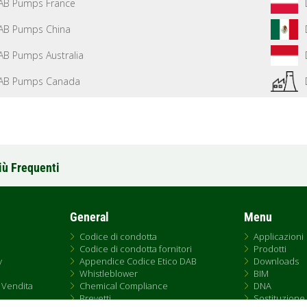
AB Pumps France
AB Pumps China
AB Pumps Australia
AB Pumps Canada
iù Frequenti
General
Menu
Codice di condotta
Applicazioni
Codice di condotta fornitori
Prodotti
y
Appendice Codice Etico DAB
Downloads
Whistleblower
BIM
 Vendita
Chemical Compliance
DNA
Brevetti
Sostituzione