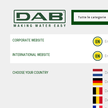
Salta
al
contenuto
principale
Tutte le categorie
CORPORATE WEBSITE
En
INTERNATIONAL WEBSITE
En
D
CHOOSE YOUR COUNTRY
D
D
D