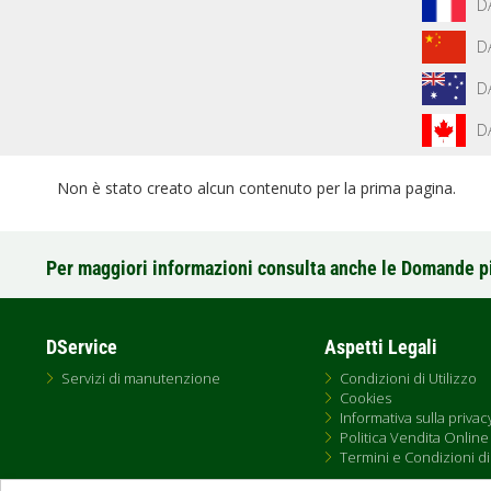
D
D
D
D
Non è stato creato alcun contenuto per la prima pagina.
Per maggiori informazioni consulta anche le Domande p
DService
Aspetti Legali
Servizi di manutenzione
Condizioni di Utilizzo
Cookies
Informativa sulla privac
Politica Vendita Online
Termini e Condizioni di