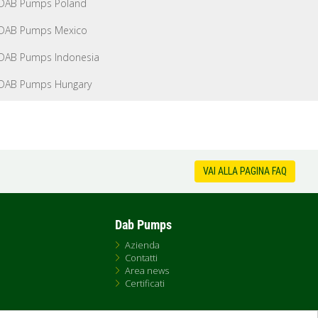
DAB Pumps Poland
DAB Pumps Mexico
DAB Pumps Indonesia
DAB Pumps Hungary
VAI ALLA PAGINA FAQ
Dab Pumps
Azienda
Contatti
Area news
Certificati