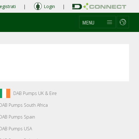
egistrati
|
Login
|
MENU
DAB Pumps UK & Eire
DAB Pumps South Africa
DAB Pumps Spain
DAB Pumps USA