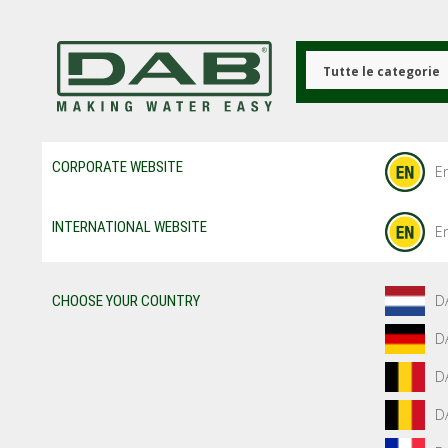
Salta
al
contenuto
principale
Tutte le categorie
CORPORATE WEBSITE
En
INTERNATIONAL WEBSITE
En
D
CHOOSE YOUR COUNTRY
D
D
D