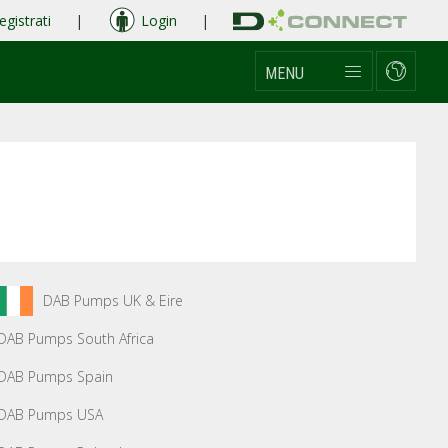
egistrati
|
Login
|
MENU
DAB Pumps UK & Eire
DAB Pumps South Africa
DAB Pumps Spain
DAB Pumps USA