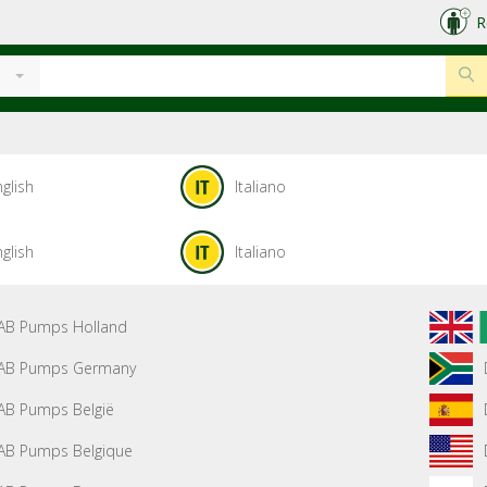
R
glish
Italiano
glish
Italiano
AB Pumps Holland
AB Pumps Germany
AB Pumps België
AB Pumps Belgique