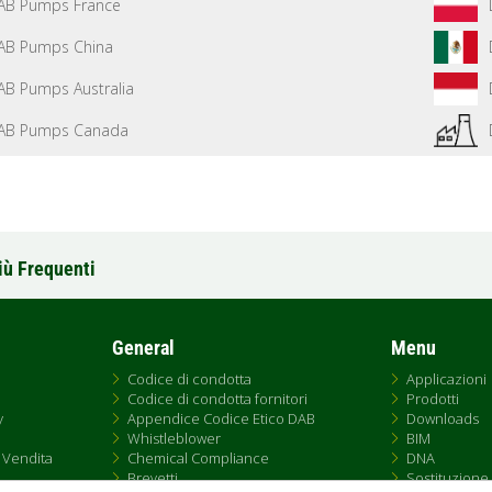
AB Pumps France
AB Pumps China
AB Pumps Australia
AB Pumps Canada
iù Frequenti
General
Menu
Codice di condotta
Applicazioni
Codice di condotta fornitori
Prodotti
y
Appendice Codice Etico DAB
Downloads
Whistleblower
BIM
 Vendita
Chemical Compliance
DNA
Brevetti
Sostituzione