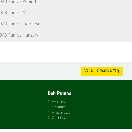
DAB Pumps Poland
DAB Pumps Mexico
DAB Pumps Indonesia
DAB Pumps Hungary
VAI ALLA PAGINA FAQ
Dab Pumps
Azienda
Contatti
Area news
Certificati