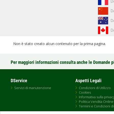
D
D
D
D
Non è stato creato alcun contenuto per la prima pagina.
Per maggiori informazioni consulta anche le Domande p
DService
Aspetti Legali
Servizi di manutenzione
Condizioni di Utilizzo
Cookies
Informativa sulla privac
Politica Vendita Online
Termini e Condizioni di