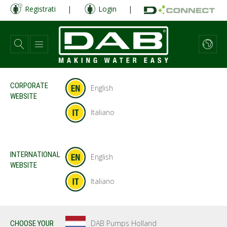
Salta
Registrati
|
Login
|
al
contenuto
principale
CORPORATE
English
WEBSITE
Italiano
INTERNATIONAL
English
WEBSITE
Italiano
DAB Pumps Holland
CHOOSE YOUR