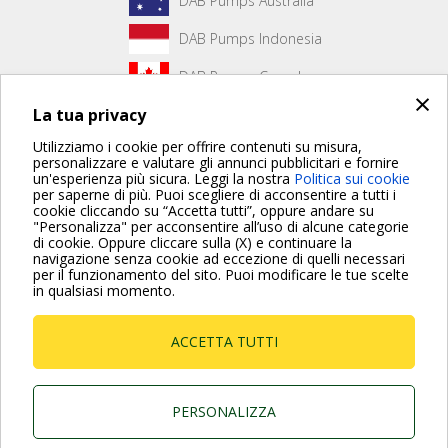
DAB Pumps Australia
DAB Pumps Indonesia
DAB Pumps Canada
×
La tua privacy
DAB Pumps Hungary
Utilizziamo i cookie per offrire contenuti su misura,
personalizzare e valutare gli annunci pubblicitari e fornire
un'esperienza più sicura. Leggi la nostra
Politica sui cookie
Non è stato creato alcun contenuto per la prima pagina.
per saperne di più. Puoi scegliere di acconsentire a tutti i
cookie cliccando su “Accetta tutti”, oppure andare su
"Personalizza" per acconsentire all’uso di alcune categorie
di cookie. Oppure cliccare sulla (X) e continuare la
Per maggiori informazioni consulta anche le Domande più
navigazione senza cookie ad eccezione di quelli necessari
Frequenti
per il funzionamento del sito. Puoi modificare le tue scelte
in qualsiasi momento.
VAI ALLA PAGINA FAQ
ACCETTA TUTTI
Dab Pumps Spa © Via Marco Polo, 14 Mestrino
Padova - Italy Tel. +39.049.5125000 Fax
+39.049.5125950
P.I. 03675230282 - R.E.A. Padova N. 328200- Cap.
PERSONALIZZA
Soc. Euro €10.000.000 i.v.