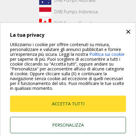
DAB Pumps Australia
DAB Pumps Indonesia
DAB Pumps Canada
×
La tua privacy
DAB Pumps Hungary
Utilizziamo i cookie per offrire contenuti su misura,
personalizzare e valutare gli annunci pubblicitari e fornire
un'esperienza più sicura. Leggi la nostra
Politica sui cookie
Non è stato creato alcun contenuto per la prima pagina.
per saperne di più. Puoi scegliere di acconsentire a tutti i
cookie cliccando su “Accetta tutti”, oppure andare su
"Personalizza" per acconsentire all’uso di alcune categorie
di cookie. Oppure cliccare sulla (X) e continuare la
Per maggiori informazioni consulta anche le Domande più
navigazione senza cookie ad eccezione di quelli necessari
Frequenti
per il funzionamento del sito. Puoi modificare le tue scelte
in qualsiasi momento.
VAI ALLA PAGINA FAQ
ACCETTA TUTTI
Dab Pumps Spa © Via Marco Polo, 14 Mestrino
Padova - Italy Tel. +39.049.5125000 Fax
+39.049.5125950
P.I. 03675230282 - R.E.A. Padova N. 328200- Cap.
PERSONALIZZA
Soc. Euro €10.000.000 i.v.