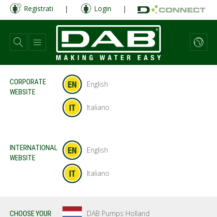
Salta
Registrati
|
Login
|
al
contenuto
principale
CORPORATE
English
WEBSITE
Italiano
INTERNATIONAL
English
WEBSITE
Italiano
DAB Pumps Holland
CHOOSE YOUR