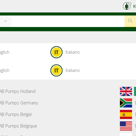
R
glish
Italiano
glish
Italiano
AB Pumps Holland
AB Pumps Germany
AB Pumps België
AB Pumps Belgique