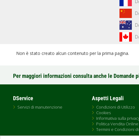
D
D
D
D
Non è stato creato alcun contenuto per la prima pagina.
Per maggiori informazioni consulta anche le Domande p
DService
Aspetti Legali
Servizi di manutenzione
Condizioni di Utilizzo
Cookies
Informativa sulla privac
Politica Vendita Online
Termini e Condizioni di