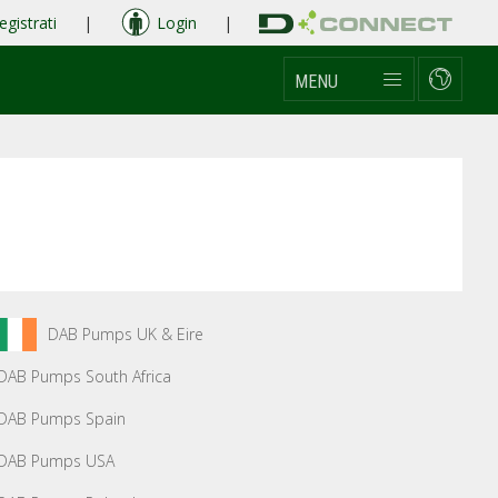
egistrati
|
Login
|
MENU
DAB Pumps UK & Eire
DAB Pumps South Africa
DAB Pumps Spain
DAB Pumps USA