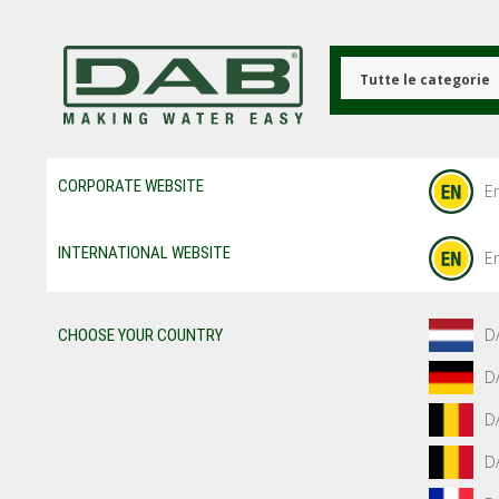
Salta
al
contenuto
principale
Tutte le categorie
CORPORATE WEBSITE
En
INTERNATIONAL WEBSITE
En
D
CHOOSE YOUR COUNTRY
D
D
D