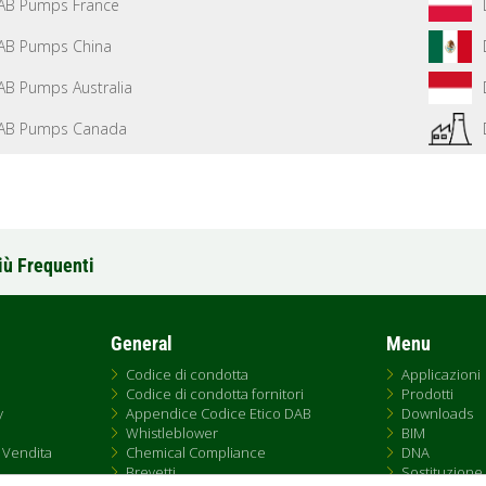
AB Pumps France
AB Pumps China
AB Pumps Australia
AB Pumps Canada
iù Frequenti
General
Menu
Codice di condotta
Applicazioni
Codice di condotta fornitori
Prodotti
y
Appendice Codice Etico DAB
Downloads
Whistleblower
BIM
 Vendita
Chemical Compliance
DNA
Brevetti
Sostituzione