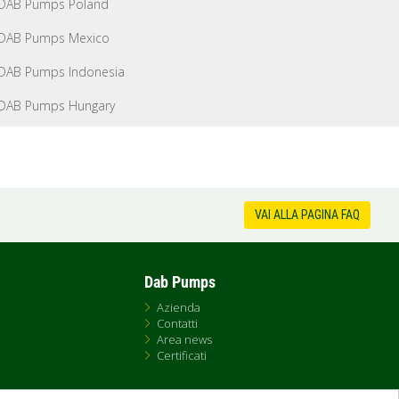
DAB Pumps Poland
DAB Pumps Mexico
DAB Pumps Indonesia
DAB Pumps Hungary
VAI ALLA PAGINA FAQ
Dab Pumps
Azienda
Contatti
Area news
Certificati