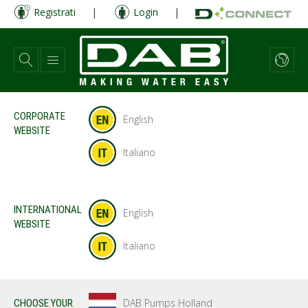
Salta
Registrati
|
Login
|
al
contenuto
principale
CORPORATE
English
WEBSITE
Italiano
INTERNATIONAL
English
WEBSITE
Italiano
DAB Pumps Holland
CHOOSE YOUR