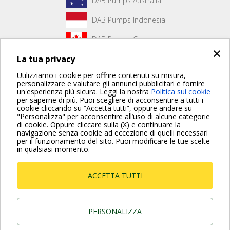
DAB Pumps Australia
DAB Pumps Indonesia
DAB Pumps Canada
×
La tua privacy
DAB Pumps Hungary
Utilizziamo i cookie per offrire contenuti su misura,
personalizzare e valutare gli annunci pubblicitari e fornire
un'esperienza più sicura. Leggi la nostra
Politica sui cookie
Non è stato creato alcun contenuto per la prima pagina.
per saperne di più. Puoi scegliere di acconsentire a tutti i
cookie cliccando su “Accetta tutti”, oppure andare su
"Personalizza" per acconsentire all’uso di alcune categorie
di cookie. Oppure cliccare sulla (X) e continuare la
Per maggiori informazioni consulta anche le Domande più
navigazione senza cookie ad eccezione di quelli necessari
Frequenti
per il funzionamento del sito. Puoi modificare le tue scelte
in qualsiasi momento.
VAI ALLA PAGINA FAQ
ACCETTA TUTTI
Dab Pumps Spa © Via Marco Polo, 14 Mestrino
Padova - Italy Tel. +39.049.5125000 Fax
+39.049.5125950
P.I. 03675230282 - R.E.A. Padova N. 328200- Cap.
PERSONALIZZA
Soc. Euro €10.000.000 i.v.