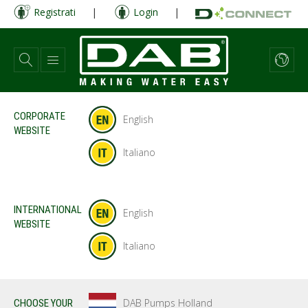
Salta
Registrati
|
Login
|
al
contenuto
principale
CORPORATE
English
WEBSITE
Italiano
INTERNATIONAL
English
WEBSITE
Italiano
DAB Pumps Holland
CHOOSE YOUR