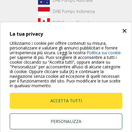
DAB Pumps Australia
DAB Pumps Indonesia
DAB Pumps Canada
×
La tua privacy
DAB Pumps Hungary
Utilizziamo i cookie per offrire contenuti su misura,
personalizzare e valutare gli annunci pubblicitari e fornire
un'esperienza più sicura. Leggi la nostra
Politica sui cookie
Non è stato creato alcun contenuto per la prima pagina.
per saperne di più. Puoi scegliere di acconsentire a tutti i
cookie cliccando su “Accetta tutti”, oppure andare su
"Personalizza" per acconsentire all’uso di alcune categorie
di cookie. Oppure cliccare sulla (X) e continuare la
Per maggiori informazioni consulta anche le Domande più
navigazione senza cookie ad eccezione di quelli necessari
Frequenti
per il funzionamento del sito. Puoi modificare le tue scelte
in qualsiasi momento.
VAI ALLA PAGINA FAQ
ACCETTA TUTTI
Dab Pumps Spa © Via Marco Polo, 14 Mestrino
Padova - Italy Tel. +39.049.5125000 Fax
+39.049.5125950
P.I. 03675230282 - R.E.A. Padova N. 328200- Cap.
PERSONALIZZA
Soc. Euro €10.000.000 i.v.