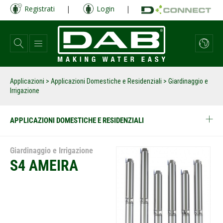
Salta
Registrati
|
Login
|
al
contenuto
principale
Applicazioni
>
Applicazioni Domestiche e Residenziali
> Giardinaggio e
Irrigazione
APPLICAZIONI DOMESTICHE E RESIDENZIALI
Giardinaggio e Irrigazione
S4 AMEIRA