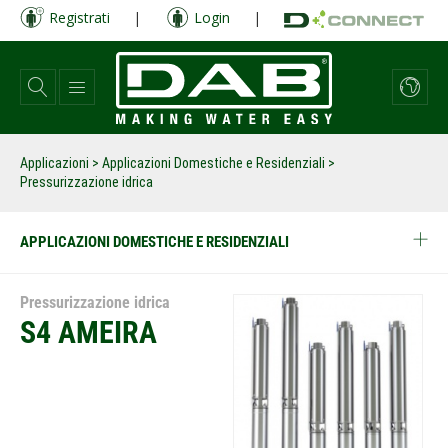
Salta
Registrati
|
Login
|
al
contenuto
principale
Applicazioni
>
Applicazioni Domestiche e Residenziali
>
Pressurizzazione idrica
APPLICAZIONI DOMESTICHE E RESIDENZIALI
Pressurizzazione idrica
S4 AMEIRA