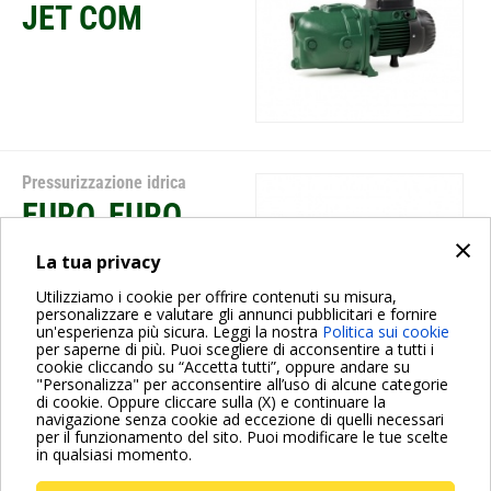
JET COM
Pressurizzazione idrica
EURO, EURO
×
INOX, EURO COM
La tua privacy
Utilizziamo i cookie per offrire contenuti su misura,
personalizzare e valutare gli annunci pubblicitari e fornire
un'esperienza più sicura. Leggi la nostra
Politica sui cookie
per saperne di più. Puoi scegliere di acconsentire a tutti i
cookie cliccando su “Accetta tutti”, oppure andare su
"Personalizza" per acconsentire all’uso di alcune categorie
di cookie. Oppure cliccare sulla (X) e continuare la
navigazione senza cookie ad eccezione di quelli necessari
Paginazione
per il funzionamento del sito. Puoi modificare le tue scelte
Pagina
1
Pagina
2
Pagina
3
Pagina
4
Pagina
5
Pagina
››
in qualsiasi momento.
attuale
successiva