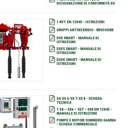
DICHIARAZIONE DI CONFORMITÀ EU
1 KVT EN 12845 - ISTRUZIONI
GRUPPI ANTINCENDIO - BROCHURE
EGE SMART - MANUALE DI
ISTRUZIONI
EGES SMART - MANUALE DI
ISTRUZIONI
EGDE SMART - MANUALE DI
ISTRUZIONI
S4-SS 6-SS 7-SS 8 - SCHEDA
TECNICA
1 S4 – SS6 – SS7 – SS8 EN 12845 -
MANUALE DI ISTRUZIONI
POMPE E MOTORI SOMMERSI GAMMA
- SCHEDA COMMERCIALE