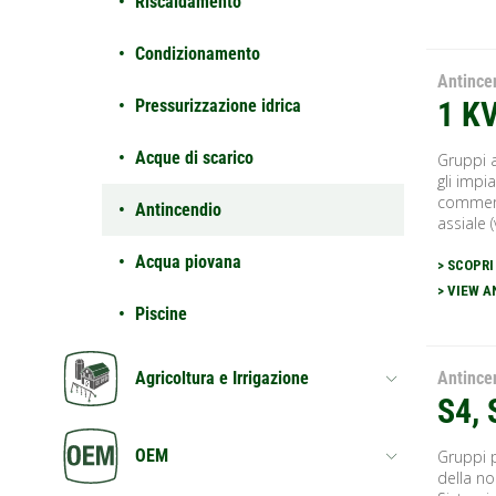
Riscaldamento
Condizionamento
Antince
Pressurizzazione idrica
1 K
Acque di scarico
Gruppi a
gli impi
commerci
Antincendio
assiale (
Acqua piovana
> SCOPRI
> VIEW 
Piscine
Antince
Agricoltura e Irrigazione
S4, 
OEM
Gruppi 
della no