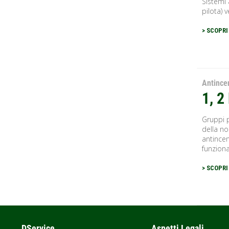
Sistemi 
pilota) 
> SCOPRI
Antince
1, 
Gruppi 
della no
antincen
funzion
> SCOPRI
DService
Aspetti Legali