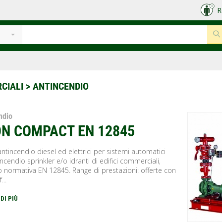
R
e
RCIALI
> ANTINCENDIO
ndio
DN COMPACT EN 12845
ntincendio diesel ed elettrici per sistemi automatici
tincendio sprinkler e/o idranti di edifici commerciali,
 normativa EN 12845. Range di prestazioni: offerte con
...
 DI PIÙ