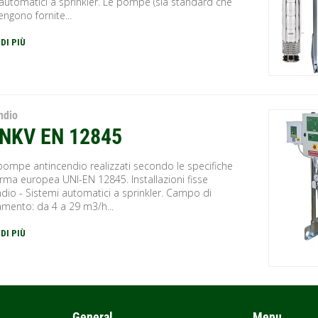
automatici a sprinkler. Le pompe (sia standard che
vengono fornite...
 DI PIÙ
ndio
2 NKV EN 12845
pompe antincendio realizzati secondo le specifiche
rma europea UNI-EN 12845. Installazioni fisse
dio - Sistemi automatici a sprinkler. Campo di
amento: da 4 a 29 m3/h...
 DI PIÙ
General
Menu