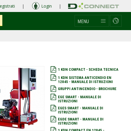
egistrati
|
Login
|
MENU
1 KDN COMPACT - SCHEDA TECNICA
1 KDN SISTEMA ANTICENDIO EN
12845 - MANUALE DI ISTRUZIONI
GRUPPI ANTINCENDIO - BROCHURE
EGE SMART - MANUALE DI
ISTRUZIONI
EGES SMART - MANUALE DI
ISTRUZIONI
EGDE SMART - MANUALE DI
ISTRUZIONI
1 KDN COMPACT EN 12845 -