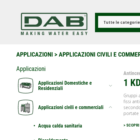
Salta
al
contenuto
principale
Tutte le categori
APPLICAZIONI
>
APPLICAZIONI CIVILI E COMME
Applicazioni
Antince
1 K
Applicazioni Domestiche e
Residenziali
Gruppi a
fissi an
secondo
Applicazioni civili e commerciali
portate f
Acqua calda sanitaria
> SCOPRI