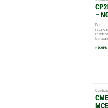
CP2
– N
Pompe in
riscald
residenz
(versioni
> SCOPRI
Condiz
CME
MCE