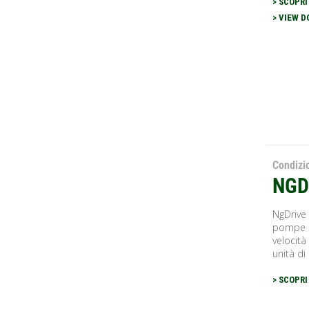
> SCOPRI
> VIEW 
Condiz
NGD
NgDrive 
pompe di
velocità
unità di 
> SCOPRI