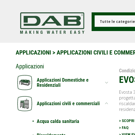
Salta
al
contenuto
principale
Tutte le categori
APPLICAZIONI
>
APPLICAZIONI CIVILI E COMME
Applicazioni
Condiz
EVO
Applicazioni Domestiche e
Residenziali
Evosta 3
progetta
riscald
Applicazioni civili e commerciali
residenzi
Acqua calda sanitaria
> SCOPRI
> FAQ
> VIEW E