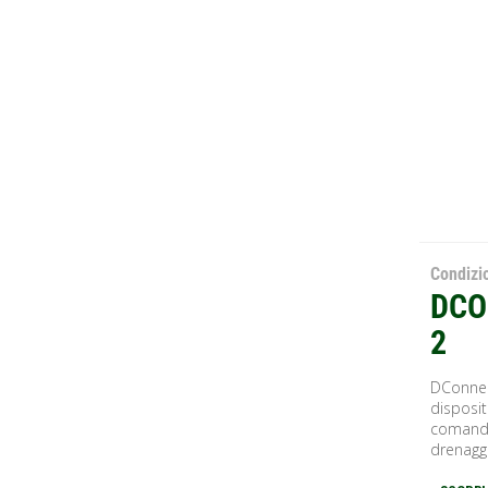
Condiz
DCO
2
DConnec
disposit
comando
drenaggi