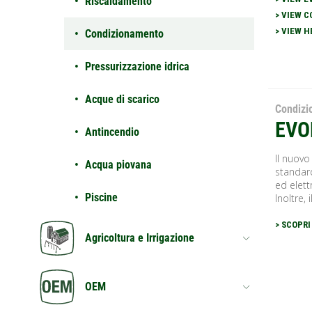
Riscaldamento
> VIEW C
> VIEW H
Condizionamento
Pressurizzazione idrica
Acque di scarico
Condiz
EVO
Antincendio
Il nuovo
Acqua piovana
standar
ed elet
Piscine
Inoltre, il
> SCOPRI
Agricoltura e Irrigazione
OEM