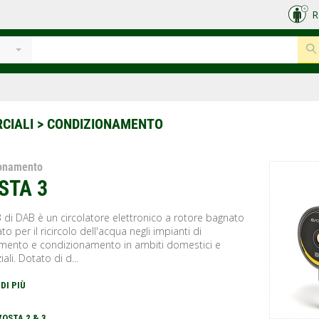
R
e
RCIALI
> CONDIZIONAMENTO
ionamento
STA 3
 di DAB è un circolatore elettronico a rotore bagnato
to per il ricircolo dell'acqua negli impianti di
amento e condizionamento in ambiti domestici e
ali. Dotato di d...
 DI PIÙ
VOSTA 2 & 3