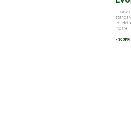
Il nuovo
standar
ed elet
Inoltre, il
> SCOPRI