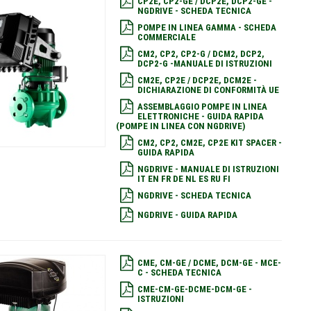
CP2E, CP2-GE / DCP2E, DCP2-GE -
NGDRIVE - SCHEDA TECNICA
POMPE IN LINEA GAMMA - SCHEDA
COMMERCIALE
CM2, CP2, CP2-G / DCM2, DCP2,
DCP2-G -MANUALE DI ISTRUZIONI
CM2E, CP2E / DCP2E, DCM2E -
DICHIARAZIONE DI CONFORMITÀ UE
ASSEMBLAGGIO POMPE IN LINEA
ELETTRONICHE - GUIDA RAPIDA
(POMPE IN LINEA CON NGDRIVE)
CM2, CP2, CM2E, CP2E KIT SPACER -
GUIDA RAPIDA
NGDRIVE - MANUALE DI ISTRUZIONI
IT EN FR DE NL ES RU FI
NGDRIVE - SCHEDA TECNICA
NGDRIVE - GUIDA RAPIDA
CME, CM-GE / DCME, DCM-GE - MCE-
C - SCHEDA TECNICA
CME-CM-GE-DCME-DCM-GE -
ISTRUZIONI