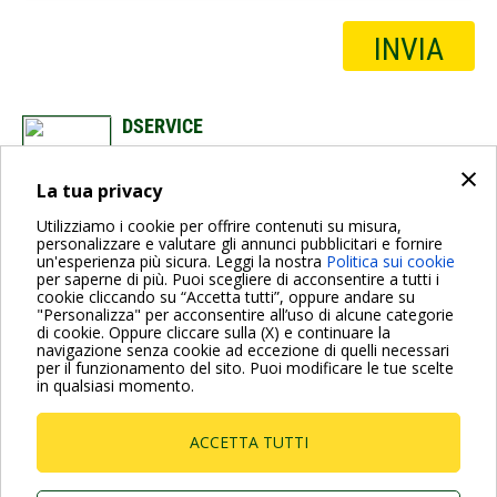
INVIA
DSERVICE
+39 049 512 5350
×
dabservices.it@dabpumps.com
La tua privacy
Utilizziamo i cookie per offrire contenuti su misura,
personalizzare e valutare gli annunci pubblicitari e fornire
un'esperienza più sicura. Leggi la nostra
Politica sui cookie
per saperne di più. Puoi scegliere di acconsentire a tutti i
cookie cliccando su “Accetta tutti”, oppure andare su
"Personalizza" per acconsentire all’uso di alcune categorie
di cookie. Oppure cliccare sulla (X) e continuare la
Per maggiori informazioni consulta anche le Domande più
navigazione senza cookie ad eccezione di quelli necessari
Frequenti
per il funzionamento del sito. Puoi modificare le tue scelte
in qualsiasi momento.
VAI ALLA PAGINA FAQ
ACCETTA TUTTI
Dab Pumps Spa © Via Marco Polo, 14 Mestrino
Padova - Italy Tel. +39.049.5125000 Fax