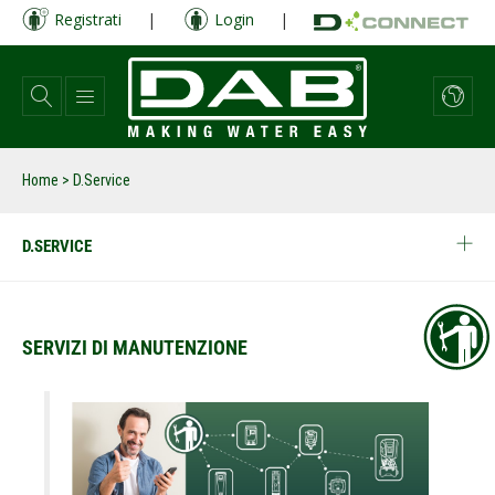
Salta
Registrati
|
Login
|
al
contenuto
principale
Home
> D.Service
D.SERVICE
SERVIZI DI MANUTENZIONE