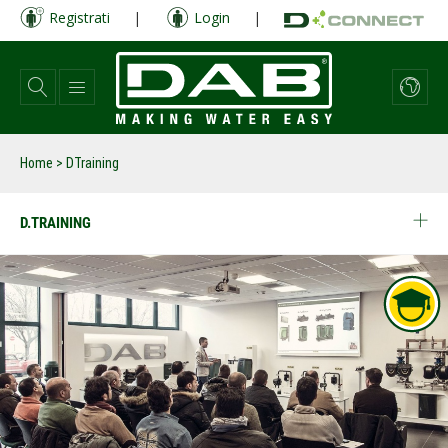
Salta
Registrati
|
Login
|
al
contenuto
principale
Home
>
DTraining
D.TRAINING