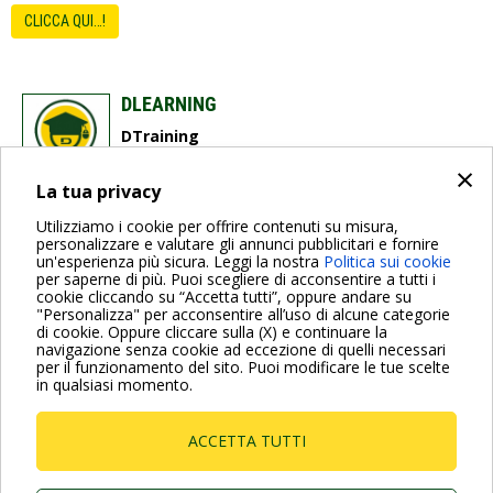
CLICCA QUI…!
DLEARNING
DTraining
×
La tua privacy
dabtraining@dwtgroup.com
Utilizziamo i cookie per offrire contenuti su misura,
personalizzare e valutare gli annunci pubblicitari e fornire
un'esperienza più sicura. Leggi la nostra
Politica sui cookie
per saperne di più. Puoi scegliere di acconsentire a tutti i
cookie cliccando su “Accetta tutti”, oppure andare su
"Personalizza" per acconsentire all’uso di alcune categorie
di cookie. Oppure cliccare sulla (X) e continuare la
Per maggiori informazioni consulta anche le Domande più
navigazione senza cookie ad eccezione di quelli necessari
Frequenti
per il funzionamento del sito. Puoi modificare le tue scelte
in qualsiasi momento.
VAI ALLA PAGINA FAQ
ACCETTA TUTTI
Dab Pumps Spa © Via Marco Polo, 14 Mestrino
Padova - Italy Tel. +39.049.5125000 Fax