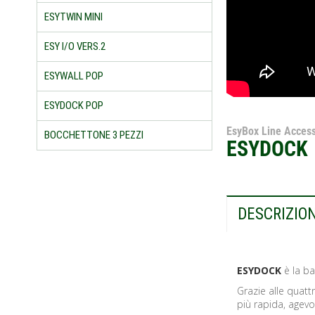
ESYTWIN MINI
ESY I/O VERS.2
ESYWALL POP
ESYDOCK POP
EsyBox Line Access
BOCCHETTONE 3 PEZZI
ESYDOCK
DESCRIZIO
ESYDOCK
è la b
Grazie alle quattr
più rapida, agevol