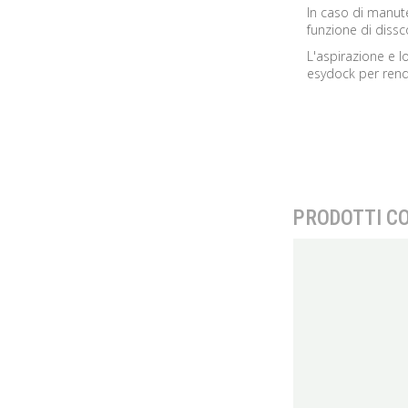
In caso di manute
funzione di dissc
L'aspirazione e l
esydock per render
PRODOTTI C