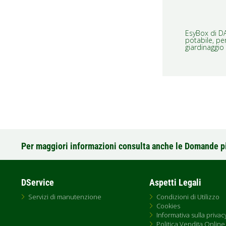
EsyBox di DA
potabile, pe
giardinaggio 
Per maggiori informazioni consulta anche le Domande p
DService
Aspetti Legali
Servizi di manutenzione
Condizioni di Utilizzo
Cookies
Informativa sulla privac
Politica Vendita Online