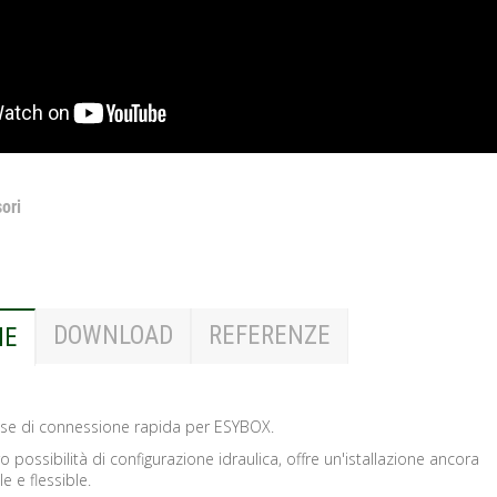
ori
DOWNLOAD
REFERENZE
NE
ase di connessione rapida per ESYBOX.
o possibilità di configurazione idraulica, offre un'istallazione ancora
e e flessible.