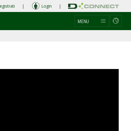
egistrati
|
Login
|
MENU