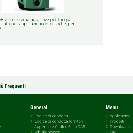
B è un sistema autoclave per l'acqua
nsato per applicazioni domestiche, per il
o...
iù Frequenti
General
Menu
Codice di condotta
Applicazioni
Codice di condotta fornitori
Prodotti
y
Appendice Codice Etico DAB
Downloads
Whistleblower
BIM