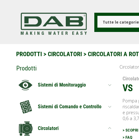
Salta
al
contenuto
principale
Tutte le categori
PRODOTTI
>
CIRCOLATORI
> CIRCOLATORI A RO
Circolator
Prodotti
Circolat
Sistemi di Monitoraggio
VS
Pompa pe
riscald
Sistemi di Comando e Controllo
e press
0,6 a 3,
Circolatori
> SCOPRI
> FAQ