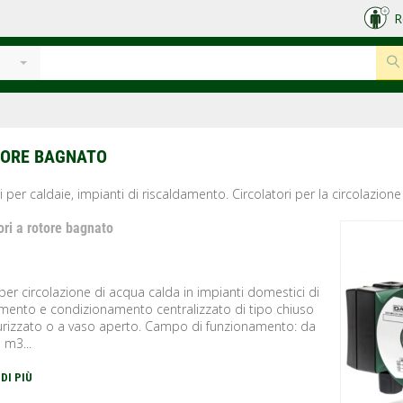
R
e
TORE BAGNATO
i per caldaie, impianti di riscaldamento. Circolatori per la circolazion
ori a rotore bagnato
r circolazione di acqua calda in impianti domestici di
amento e condizionamento centralizzato di tipo chiuso
urizzato o a vaso aperto. Campo di funzionamento: da
7 m3...
 DI PIÙ