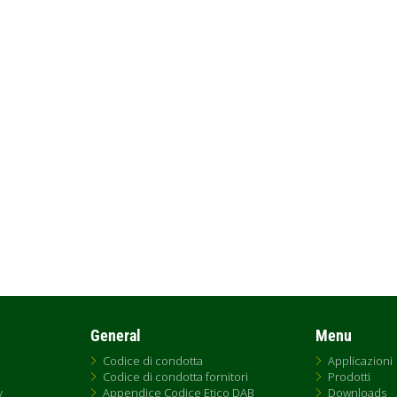
General
Menu
Codice di condotta
Applicazioni
Codice di condotta fornitori
Prodotti
y
Appendice Codice Etico DAB
Downloads