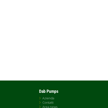
Dab Pumps
Azienda
Contatti
Area news