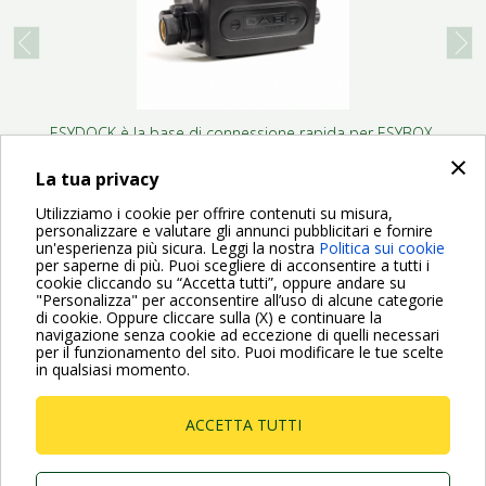
prev
next
ESYDOCK è la base di connessione rapida per ESYBOX.
Grazie alle quattro possibilità di configurazione
×
idraulica, offre...
La tua privacy
Utilizziamo i cookie per offrire contenuti su misura,
personalizzare e valutare gli annunci pubblicitari e fornire
un'esperienza più sicura. Leggi la nostra
Politica sui cookie
per saperne di più. Puoi scegliere di acconsentire a tutti i
cookie cliccando su “Accetta tutti”, oppure andare su
"Personalizza" per acconsentire all’uso di alcune categorie
di cookie. Oppure cliccare sulla (X) e continuare la
Per maggiori informazioni consulta anche le Domande più
navigazione senza cookie ad eccezione di quelli necessari
Frequenti
per il funzionamento del sito. Puoi modificare le tue scelte
in qualsiasi momento.
VAI ALLA PAGINA FAQ
ACCETTA TUTTI
Dab Pumps Spa © Via Marco Polo, 14 Mestrino
Padova - Italy Tel. +39.049.5125000 Fax
+39.049.5125950