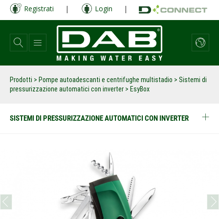
Salta
Registrati
|
Login
|
al
contenuto
principale
Prodotti
>
Pompe autoadescanti e centrifughe multistadio
>
Sistemi di
pressurizzazione automatici con inverter
>
EsyBox
SISTEMI DI PRESSURIZZAZIONE AUTOMATICI CON INVERTER
prev
next