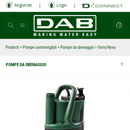
Salta
Registrati
|
Login
|
al
contenuto
principale
Prodotti
>
Pompe sommergibili
>
Pompe da drenaggio
>
Verty Nova
POMPE DA DRENAGGIO