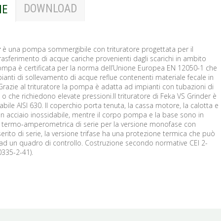
DOWNLOAD
NE
r
è una pompa sommergibile con trituratore progettata per il
asferimento di acque cariche provenienti dagli scarichi in ambito
mpa è certificata per la norma dell’Unione Europea EN 12050-1 che
mpianti di sollevamento di acque reflue contenenti materiale fecale in
i. Grazie al trituratore la pompa è adatta ad impianti con tubazioni di
o che richiedono elevate pressioni.Il trituratore di Feka VS Grinder è
abile AISI 630. Il coperchio porta tenuta, la cassa motore, la calotta e
in acciaio inossidabile, mentre il corpo pompa e la base sono in
e termo-amperometrica di serie per la versione monofase con
rito di serie, la versione trifase ha una protezione termica che può
 ad un quadro di controllo. Costruzione secondo normative CEI 2-
0335-2-41).