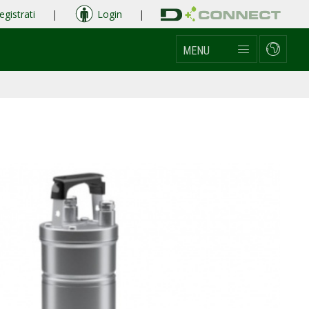
egistrati
|
Login
|
MENU