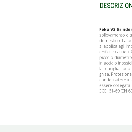
DESCRIZIO
Feka VS Grinde
sollevamento e tr
domestico. La po
si applica agli i
edifici e cantier
piccolo diametro 
in acciaio inossid
la maniglia sono 
ghisa. Protezion
condensatore inse
essere collegata
3CEI 61-69 (EN 6