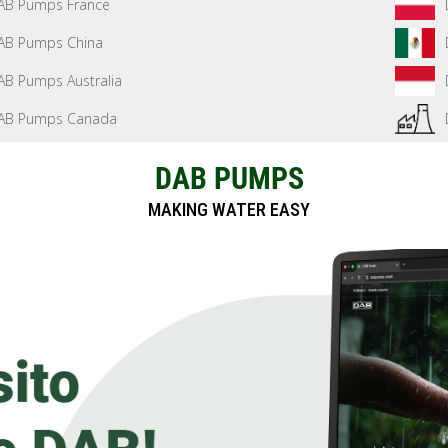
AB Pumps France
AB Pumps China
AB Pumps Australia
AB Pumps Canada
DAB PUMPS
MAKING WATER EASY