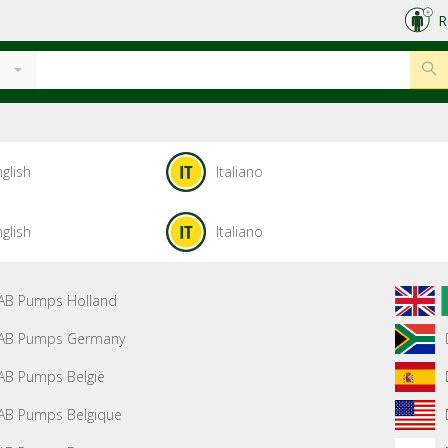
R
glish
Italiano
glish
Italiano
AB Pumps Holland
AB Pumps Germany
AB Pumps België
AB Pumps Belgique