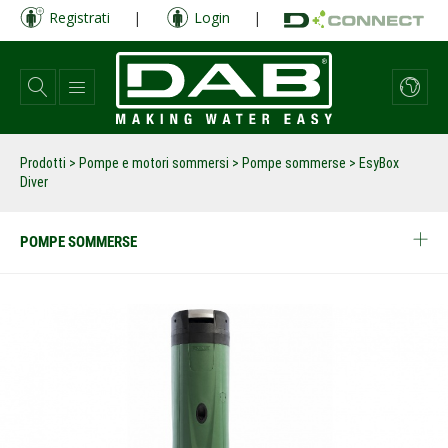
Salta
Registrati
|
Login
|
al
contenuto
principale
Prodotti
>
Pompe e motori sommersi
>
Pompe sommerse
>
EsyBox
Diver
POMPE SOMMERSE