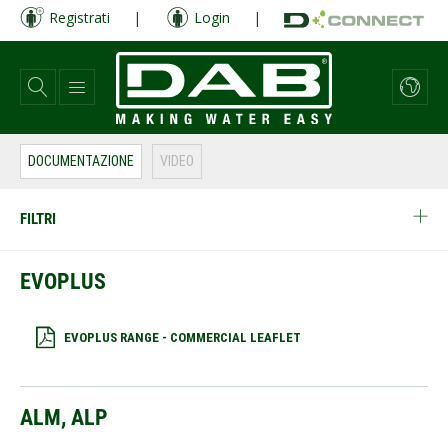
Salta
Registrati
|
Login
|
al
contenuto
principale
DOCUMENTAZIONE
VIDEO
FILTRI
EVOPLUS
EVOPLUS RANGE - COMMERCIAL LEAFLET
ALM, ALP