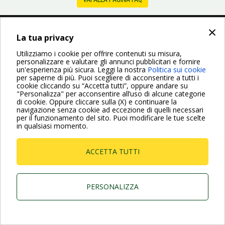
×
Dab Pumps Spa © Via Marco Polo, 14 Mestrino
La tua privacy
Padova - Italy Tel. +39.049.5125000 Fax
+39.049.5125950
Utilizziamo i cookie per offrire contenuti su misura,
P.I. 03675230282 - R.E.A. Padova N. 328200- Cap.
personalizzare e valutare gli annunci pubblicitari e fornire
Soc. Euro €10.000.000 i.v.
un'esperienza più sicura. Leggi la nostra
Politica sui cookie
per saperne di più. Puoi scegliere di acconsentire a tutti i
cookie cliccando su “Accetta tutti”, oppure andare su
"Personalizza" per acconsentire all’uso di alcune categorie
di cookie. Oppure cliccare sulla (X) e continuare la
navigazione senza cookie ad eccezione di quelli necessari
per il funzionamento del sito. Puoi modificare le tue scelte
in qualsiasi momento.
ACCETTA TUTTI
PERSONALIZZA