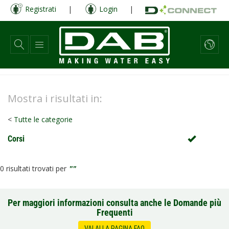
Salta
Registrati
|
Login
|
al
contenuto
principale
Search
Mostra i risultati in:
Categories
menu
<
Tutte le categorie
Corsi
0 risultati trovati per
""
Per maggiori informazioni consulta anche le Domande più
Frequenti
VAI ALLA PAGINA FAQ