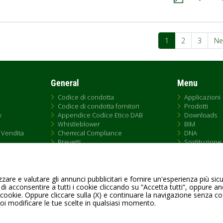
azione
Pagina
1
Pagina
2
Pagina
3
Pa
Ne
attuale
su
General
Menu
Codice di condotta
Applicazioni
Codice di condotta fornitori
Prodotti
y
Appendice Codice Etico DAB
Downloads
Whistleblower
BIM
 Vendita
Chemical Compliance
DNA
Brevetti
Sostituzione
QRCode list
Rete Vendita
zare e valutare gli annunci pubblicitari e fornire un'esperienza più sic
 di acconsentire a tutti i cookie cliccando su “Accetta tutti”, oppure a
Fax +39.049.5125950
 cookie. Oppure cliccare sulla (X) e continuare la navigazione senza c
uoi modificare le tue scelte in qualsiasi momento.