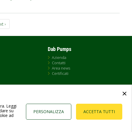
gina
xt ›
ccessiva
Dab Pumps
Azienda
Contatti
Area news
Certificati
×
ura. Leggi
ndare su
PERSONALIZZA
ACCETTA TUTTI
ookie ad