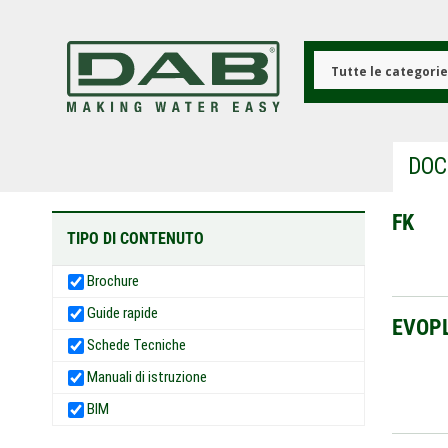
Salta
al
contenuto
principale
Tutte le categori
DOC
FK
TIPO DI CONTENUTO
Brochure
Guide rapide
EVOP
Schede Tecniche
Manuali di istruzione
BIM