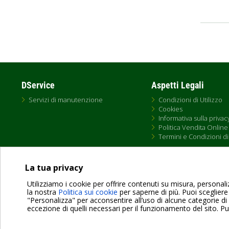
Pagin
DService
Aspetti Legali
Servizi di manutenzione
Condizioni di Utilizzo
Cookies
Informativa sulla privac
Politica Vendita Online
Termini e Condizioni di
La tua privacy
Utilizziamo i cookie per offrire contenuti su misura, personaliz
la nostra
Politica sui cookie
per saperne di più. Puoi scegliere
Dab Pumps Spa © Via Marco Polo, 14 Mestrino Padova - Italy Tel. +39.049.5125000 
"Personalizza" per acconsentire all’uso di alcune categorie di
P.I. 03675230282 - R.E.A. Padova N. 328200- Cap. Soc. Euro €10.000.000 i.v.
eccezione di quelli necessari per il funzionamento del sito. P