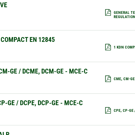
IVE
GENERAL TE
REGULATION
 COMPACT EN 12845
1 KDN COMP
CM-GE / DCME, DCM-GE - MCE-C
CME, CM-GE
CP-GE / DCPE, DCP-GE - MCE-C
CPE, CP-GE
ALP