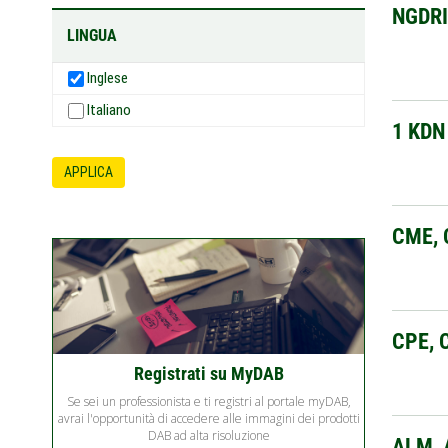
NGDR
LINGUA
Inglese
Italiano
1 KDN
APPLICA
CME, 
CPE, 
Registrati su MyDAB
Se sei un professionista e ti registri al portale myDAB,
avrai l'opportunità di accedere alle immagini dei prodotti
DAB ad alta risoluzione
ALM, 