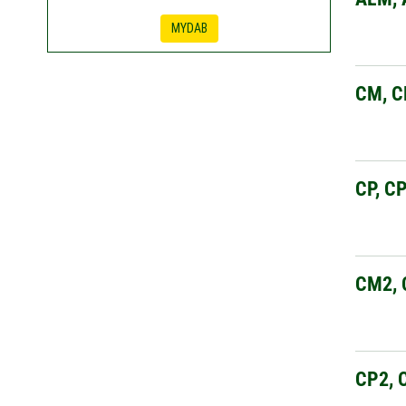
MYDAB
CM, C
CP, C
CM2, 
CP2, 