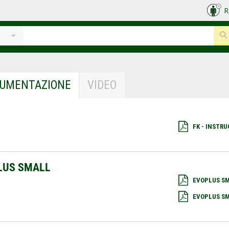
R
e
UMENTAZIONE
VIDEO
FK - INSTR
LUS SMALL
EVOPLUS SM
EVOPLUS SM