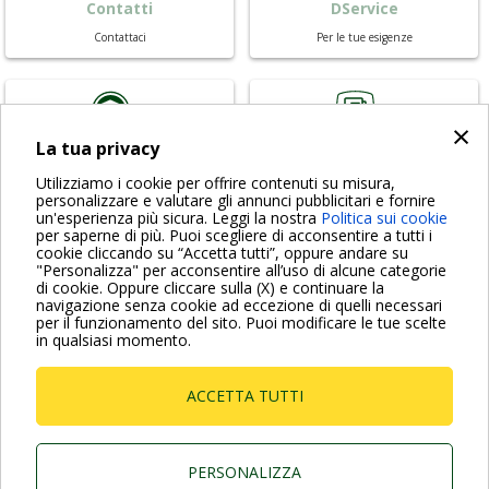
Contatti
DService
Contattaci
Per le tue esigenze
×
La tua privacy
DTraining
News & Referenze
Utilizziamo i cookie per offrire contenuti su misura,
Impara con noi
Notizie dal mondo DAB
personalizzare e valutare gli annunci pubblicitari e fornire
un'esperienza più sicura. Leggi la nostra
Politica sui cookie
per saperne di più. Puoi scegliere di acconsentire a tutti i
cookie cliccando su “Accetta tutti”, oppure andare su
"Personalizza" per acconsentire all’uso di alcune categorie
di cookie. Oppure cliccare sulla (X) e continuare la
Per maggiori informazioni consulta anche le Domande più
navigazione senza cookie ad eccezione di quelli necessari
Frequenti
per il funzionamento del sito. Puoi modificare le tue scelte
in qualsiasi momento.
VAI ALLA PAGINA FAQ
ACCETTA TUTTI
Dab Pumps Spa © Via Marco Polo, 14 Mestrino
Padova - Italy Tel. +39.049.5125000 Fax
+39.049.5125950
P.I. 03675230282 - R.E.A. Padova N. 328200- Cap.
PERSONALIZZA
Soc. Euro €10.000.000 i.v.