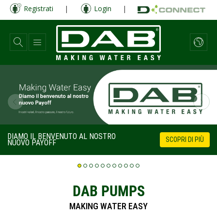
Salta
Registrati
|
Login
|
al
contenuto
principale
DIAMO IL BENVENUTO AL NOSTRO
SCOPRI DI PIÙ
NUOVO PAYOFF
DAB PUMPS
MAKING WATER EASY